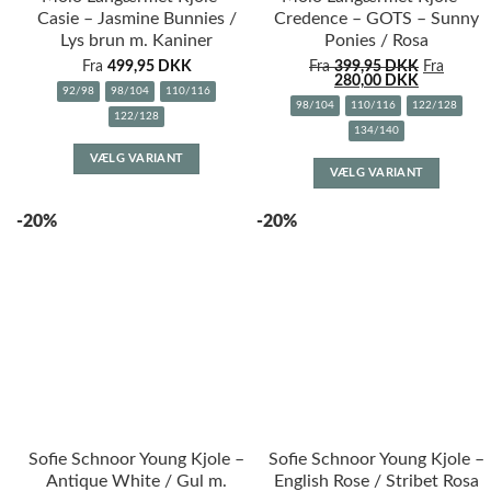
Casie – Jasmine Bunnies /
Credence – GOTS – Sunny
Lys brun m. Kaniner
Ponies / Rosa
Fra
499,95
DKK
Fra
399,95
DKK
Fra
280,00
DKK
92/98
98/104
110/116
98/104
110/116
122/128
122/128
134/140
Dette
Dette
VÆLG VARIANT
vare
VÆLG VARIANT
vare
har
har
flere
-20%
-20%
flere
varianter.
variante
Mulighederne
Muligh
kan
kan
vælges
vælges
på
på
varesiden
varesid
Sofie Schnoor Young Kjole –
Sofie Schnoor Young Kjole –
Antique White / Gul m.
English Rose / Stribet Rosa