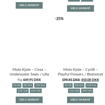
Dette
Dette
VÆLG VARIANT
vare
VÆLG VARIANT
vare
har
har
flere
-25%
flere
varianter.
variante
Mulighederne
Muligh
kan
kan
vælges
vælges
på
på
varesiden
varesid
Molo Kjole – Cissa –
Molo Kjole – Cyrilli –
Underwater Seals / Lilla
Playful Flowers / Blomstret
Fra
449,95
DKK
599,95
DKK
450,00
DKK
92/98
98/104
110/116
92/98
98/104
110/116
122/128
134/140
122/128
134/140
Dette
Dette
VÆLG VARIANT
VÆLG VARIANT
vare
vare