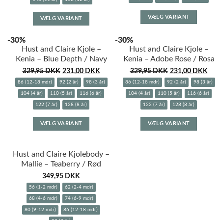
Dette
Dette
VÆLG VARIANT
VÆLG VARIANT
vare
vare
har
har
-30%
-30%
flere
flere
Hust and Claire Kjole –
Hust and Claire Kjole –
variante
varianter.
Kenia – Blue Depth / Navy
Kenia – Adobe Rose / Rosa
Muligh
Mulighederne
kan
329,95
DKK
231,00
DKK
329,95
DKK
231,00
DKK
kan
vælges
vælges
86 (12-18 mdr)
92 (2 år)
98 (3 år)
86 (12-18 mdr)
92 (2 år)
98 (3 år)
på
på
104 (4 år)
110 (5 år)
116 (6 år)
104 (4 år)
110 (5 år)
116 (6 år)
varesid
varesiden
122 (7 år)
128 (8 år)
122 (7 år)
128 (8 år)
Dette
Dette
VÆLG VARIANT
VÆLG VARIANT
vare
vare
har
har
flere
flere
Hust and Claire Kjolebody –
varianter.
variante
Mallie – Teaberry / Rød
Mulighederne
Muligh
349,95
DKK
kan
kan
vælges
vælges
56 (1-2 mdr)
62 (2-4 mdr)
på
på
68 (4-6 mdr)
74 (6-9 mdr)
varesiden
varesid
80 (9-12 mdr)
86 (12-18 mdr)