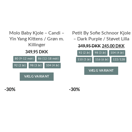
på
varesiden
varesid
Molo Baby Kjole – Candi –
Petit By Sofie Schnoor Kjole
Yin Yang Kittens / Grøn m.
– Dark Purple / Støvet Lilla
Killinger
349,95
DKK
245,00
DKK
349,95
DKK
92 (2 år)
98 (3 år)
104 (4 år)
80 (9-12 mdr)
86 (12-18 mdr)
110 (5 år)
116 (6 år)
122/128
92 (2 år)
98 (3 år)
104 (4 år)
Dette
VÆLG VARIANT
Dette
vare
VÆLG VARIANT
vare
har
har
flere
-30%
-30%
flere
variante
varianter.
Muligh
Mulighederne
kan
kan
vælges
vælges
på
på
varesid
varesiden