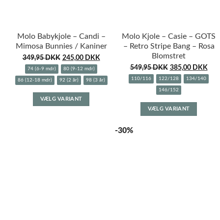
Molo Babykjole – Candi –
Molo Kjole – Casie – GOTS
Mimosa Bunnies / Kaniner
– Retro Stripe Bang – Rosa
Blomstret
349,95
DKK
245,00
DKK
549,95
DKK
385,00
DKK
74 (6-9 mdr)
80 (9-12 mdr)
110/116
122/128
134/140
86 (12-18 mdr)
92 (2 år)
98 (3 år)
146/152
Dette
VÆLG VARIANT
Dette
vare
VÆLG VARIANT
vare
har
har
flere
-30%
flere
varianter.
variante
Mulighederne
Muligh
kan
kan
vælges
vælges
på
på
varesiden
varesid