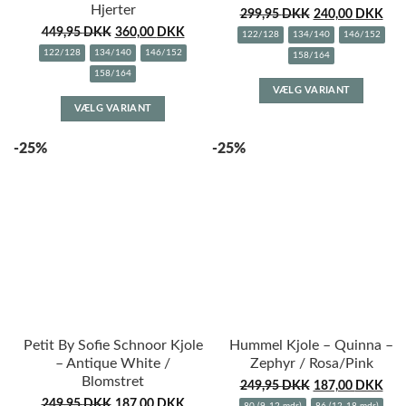
Hjerter
299,95
DKK
240,00
DKK
449,95
DKK
360,00
DKK
122/128
134/140
146/152
122/128
134/140
146/152
158/164
158/164
Dette
VÆLG VARIANT
Dette
vare
VÆLG VARIANT
vare
har
har
flere
-25%
-25%
flere
variante
varianter.
Muligh
Mulighederne
kan
kan
vælges
vælges
på
på
varesid
varesiden
Petit By Sofie Schnoor Kjole
Hummel Kjole – Quinna –
– Antique White /
Zephyr / Rosa/Pink
Blomstret
249,95
DKK
187,00
DKK
249,95
DKK
187,00
DKK
80 (9-12 mdr)
86 (12-18 mdr)