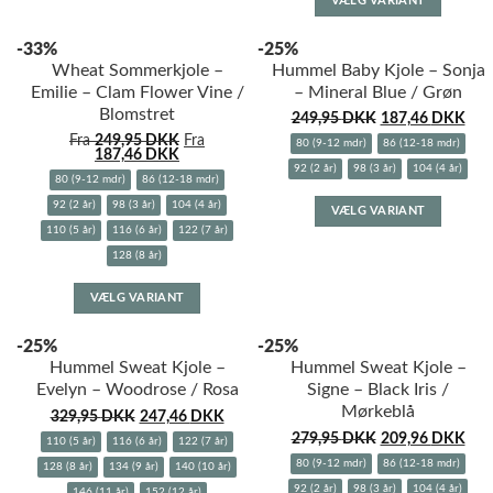
VÆLG VARIANT
flere
vare
varianter.
har
-33%
-25%
Mulighederne
flere
Wheat Sommerkjole –
Hummel Baby Kjole – Sonja
kan
variante
Emilie – Clam Flower Vine /
– Mineral Blue / Grøn
vælges
Muligh
Blomstret
249,95
DKK
187,46
DKK
på
kan
Fra
249,95
DKK
Fra
varesiden
vælges
80 (9-12 mdr)
86 (12-18 mdr)
187,46
DKK
på
92 (2 år)
98 (3 år)
104 (4 år)
80 (9-12 mdr)
86 (12-18 mdr)
varesid
Dette
92 (2 år)
98 (3 år)
104 (4 år)
VÆLG VARIANT
vare
110 (5 år)
116 (6 år)
122 (7 år)
har
128 (8 år)
flere
Dette
variante
VÆLG VARIANT
vare
Muligh
har
kan
-25%
-25%
flere
vælges
Hummel Sweat Kjole –
Hummel Sweat Kjole –
varianter.
på
Evelyn – Woodrose / Rosa
Signe – Black Iris /
Mulighederne
varesid
Mørkeblå
329,95
DKK
247,46
DKK
kan
279,95
DKK
209,96
DKK
vælges
110 (5 år)
116 (6 år)
122 (7 år)
80 (9-12 mdr)
86 (12-18 mdr)
på
128 (8 år)
134 (9 år)
140 (10 år)
varesiden
92 (2 år)
98 (3 år)
104 (4 år)
146 (11 år)
152 (12 år)