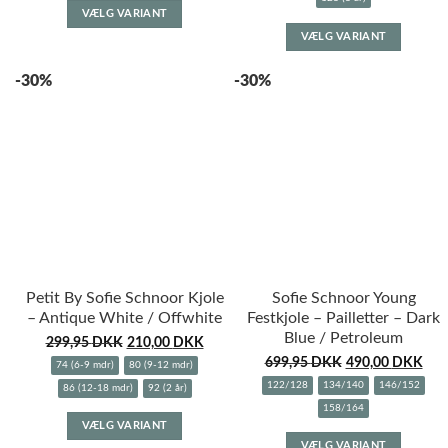
VÆLG VARIANT
vare
Dette
VÆLG VARIANT
har
vare
flere
har
-30%
-30%
varianter.
flere
Mulighederne
variante
kan
Muligh
vælges
kan
på
vælges
varesiden
på
varesid
Petit By Sofie Schnoor Kjole
Sofie Schnoor Young
– Antique White / Offwhite
Festkjole – Pailletter – Dark
Blue / Petroleum
299,95
DKK
210,00
DKK
699,95
DKK
490,00
DKK
74 (6-9 mdr)
80 (9-12 mdr)
122/128
134/140
146/152
86 (12-18 mdr)
92 (2 år)
158/164
Dette
VÆLG VARIANT
Dette
vare
VÆLG VARIANT