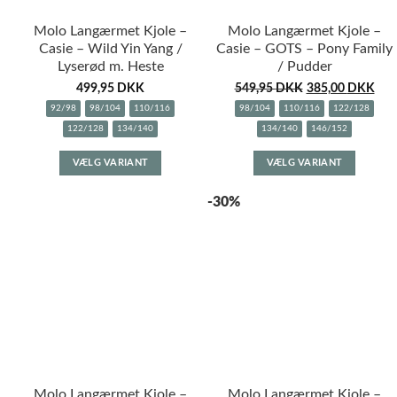
Molo Langærmet Kjole –
Molo Langærmet Kjole –
Casie – Wild Yin Yang /
Casie – GOTS – Pony Family
Lyserød m. Heste
/ Pudder
499,95
DKK
549,95
DKK
385,00
DKK
92/98
98/104
110/116
98/104
110/116
122/128
122/128
134/140
134/140
146/152
Dette
Dette
VÆLG VARIANT
VÆLG VARIANT
vare
vare
har
har
-30%
flere
flere
varianter.
variante
Mulighederne
Muligh
kan
kan
vælges
vælges
på
på
varesiden
varesid
Molo Langærmet Kjole –
Molo Langærmet Kjole –