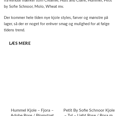
fra kendte mærker som Creamie, Hust and Claire, Hummel, Petit
by Sofie Schnoor, Molo, Wheat mv.
Der kommer hele tiden nye kjole styles, farver og mønstre på
lager, så der er noget for enhver smag og mulighed for at følge
tidens trend.
LÆS MERE
Hummel Kjole – Fjora –
Petit By Sofie Schnoor Kjole
Adobe Rose / Blomstret
– Tyl – Light Rose / Rosa m.