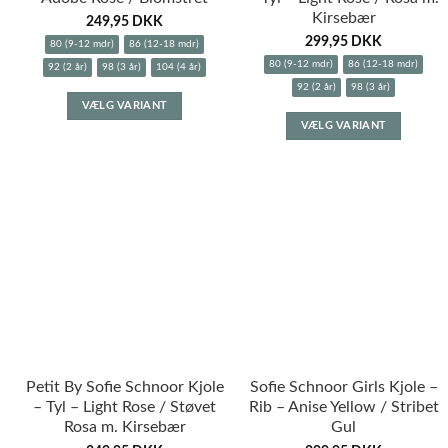
Kirsebær
249,95
DKK
299,95
DKK
80 (9-12 mdr)
86 (12-18 mdr)
80 (9-12 mdr)
86 (12-18 mdr)
92 (2 år)
98 (3 år)
104 (4 år)
92 (2 år)
98 (3 år)
Dette
VÆLG VARIANT
Dette
vare
VÆLG VARIANT
vare
har
har
flere
flere
varianter.
variante
Mulighederne
Muligh
kan
kan
vælges
vælges
på
på
varesiden
varesid
Petit By Sofie Schnoor Kjole
Sofie Schnoor Girls Kjole –
– Tyl – Light Rose / Støvet
Rib – Anise Yellow / Stribet
Rosa m. Kirsebær
Gul