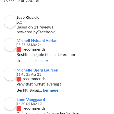
Cvr.nr. DK40774386
Just-Kids.dk
5.0
Based on 21 reviews
powered by
Facebook
Michell Hyldahl Adrian
05:57 23 Mar 24
recommends
Bestilte en kjole til min datter, som 
skulle
... 
læs mere
Michelle Bjerg Laursen
11:48 25 Apr 21
recommends
Vanvittigt hurtigt levering ! 
Bestilt lørdag
... 
læs mere
Lone Vanggaard
16:30 05 Mar 19
recommends
De varmeste anbefalinger herfra - kan 