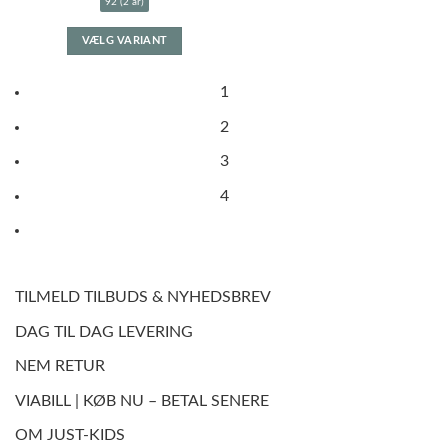
92 (2 år)
Dette
VÆLG VARIANT
vare
har
flere
1
varianter.
2
Mulighederne
kan
3
vælges
på
4
varesiden
TILMELD TILBUDS & NYHEDSBREV
DAG TIL DAG LEVERING
NEM RETUR
VIABILL | KØB NU – BETAL SENERE
OM JUST-KIDS