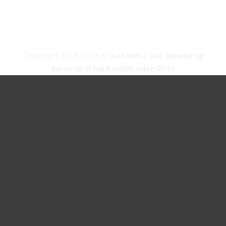
Copyright 2015-2026 ©
Just Kids | Sko, babytøj og
børnetøj af høj kvalitet siden 2015