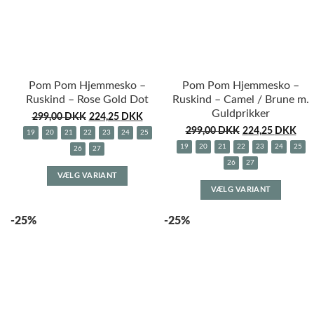
på
på
varesiden
varesid
Pom Pom Hjemmesko –
Pom Pom Hjemmesko –
Ruskind – Rose Gold Dot
Ruskind – Camel / Brune m.
Guldprikker
299,00
DKK
224,25
DKK
299,00
DKK
224,25
DKK
19
20
21
22
23
24
25
19
20
21
22
23
24
25
26
27
26
27
Dette
VÆLG VARIANT
Dette
vare
VÆLG VARIANT
vare
har
har
flere
-25%
-25%
flere
varianter.
variante
Mulighederne
Muligh
kan
kan
vælges
vælges
på
på
varesiden
varesid