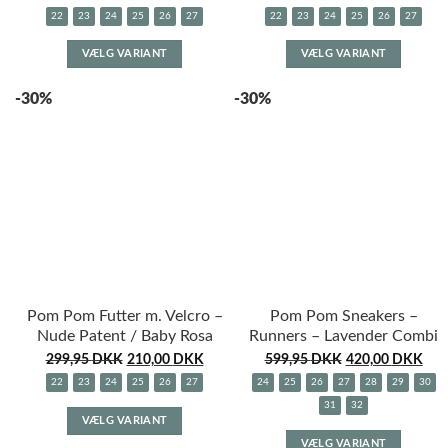
22
23
24
25
26
27
22
23
24
25
26
27
Dette
Dette
VÆLG VARIANT
VÆLG VARIANT
vare
vare
har
har
-30%
-30%
flere
flere
varianter.
variante
Mulighederne
Muligh
kan
kan
vælges
vælges
på
på
varesiden
varesid
Pom Pom Futter m. Velcro –
Pom Pom Sneakers –
Nude Patent / Baby Rosa
Runners – Lavender Combi
299,95
DKK
210,00
DKK
599,95
DKK
420,00
DKK
22
23
24
25
26
27
24
25
26
27
28
29
30
Dette
31
32
VÆLG VARIANT
vare
Dette
VÆLG VARIANT
har