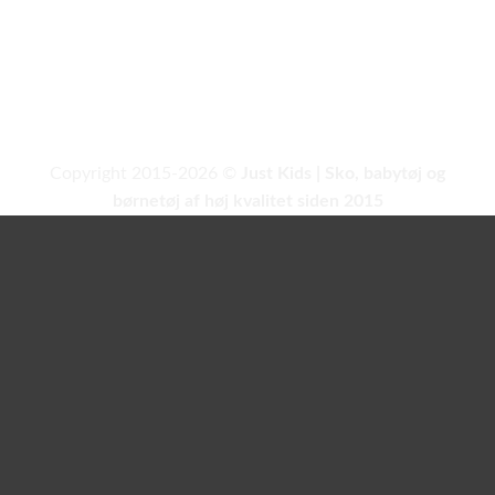
Copyright 2015-2026 ©
Just Kids | Sko, babytøj og
børnetøj af høj kvalitet siden 2015