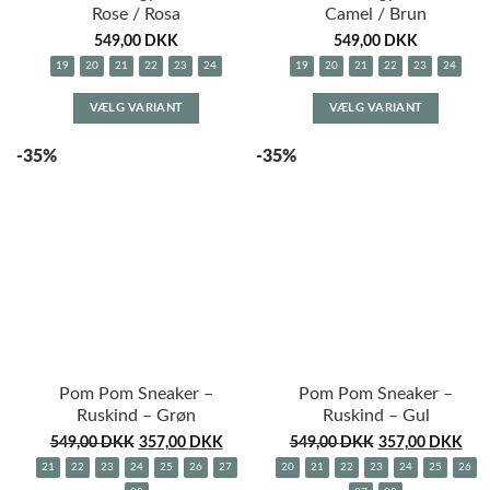
Rose / Rosa
Camel / Brun
549,00
DKK
549,00
DKK
19
20
21
22
23
24
19
20
21
22
23
24
Dette
Dette
VÆLG VARIANT
VÆLG VARIANT
vare
vare
har
har
-35%
-35%
flere
flere
varianter.
variante
Mulighederne
Muligh
kan
kan
vælges
vælges
på
på
varesiden
varesid
Pom Pom Sneaker –
Pom Pom Sneaker –
Ruskind – Grøn
Ruskind – Gul
549,00
DKK
357,00
DKK
549,00
DKK
357,00
DKK
21
22
23
24
25
26
27
20
21
22
23
24
25
26