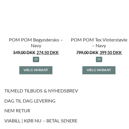
vælges
vælges
på
på
varesiden
varesid
POM POM Begyndersko –
POM POM Tex Vinterstøvle
Navy
– Navy
549,00
DKK
274,50
DKK
799,00
DKK
399,50
DKK
19
20
Dette
Dette
VÆLG VARIANT
VÆLG VARIANT
vare
vare
har
har
flere
flere
varianter.
variante
TILMELD TILBUDS & NYHEDSBREV
Mulighederne
Muligh
DAG TIL DAG LEVERING
kan
kan
vælges
vælges
NEM RETUR
på
på
varesiden
varesid
VIABILL | KØB NU – BETAL SENERE