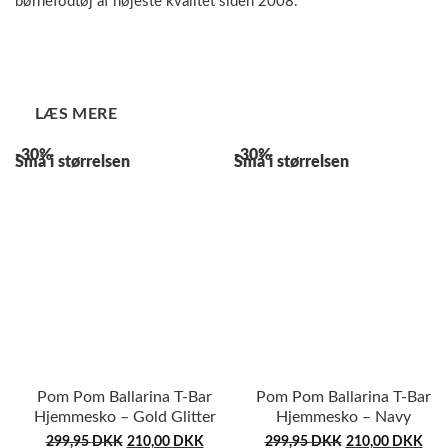
børnefodtøj af højeste kvalitet siden 2008.
LÆS MERE
-30%
-30%
Små i størrelsen
Små i størrelsen
Pom Pom Ballarina T-Bar
Pom Pom Ballarina T-Bar
Hjemmesko – Gold Glitter
Hjemmesko – Navy
299,95
DKK
210,00
DKK
299,95
DKK
210,00
DKK