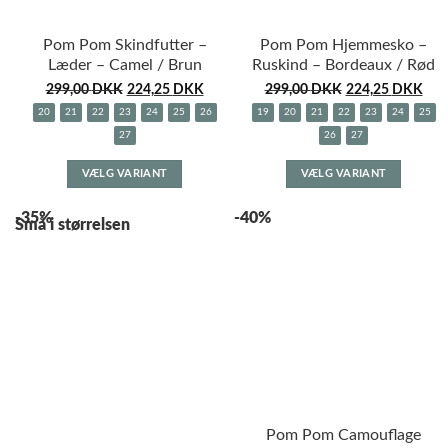
Pom Pom Skindfutter –
Pom Pom Hjemmesko –
Læder – Camel / Brun
Ruskind – Bordeaux / Rød
299,00
DKK
224,25
DKK
299,00
DKK
224,25
DKK
20
21
22
23
24
25
26
19
20
21
22
23
24
25
27
26
27
Dette
Dette
VÆLG VARIANT
VÆLG VARIANT
vare
vare
har
har
-35%
-40%
flere
flere
Små i størrelsen
varianter.
variante
Mulighederne
Muligh
kan
kan
vælges
vælges
på
på
varesiden
varesid
Pom Pom Camouflage