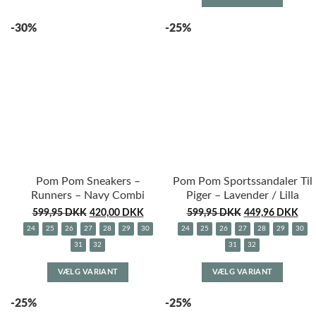
vare
flere
har
-30%
-25%
varianter.
flere
Mulighederne
variante
kan
Muligh
vælges
kan
på
vælges
varesiden
på
varesid
Pom Pom Sneakers –
Pom Pom Sportssandaler Til
Runners – Navy Combi
Piger – Lavender / Lilla
599,95
DKK
420,00
DKK
599,95
DKK
449,96
DKK
24
25
26
27
28
29
30
24
25
26
27
28
29
30
31
32
31
32
Dette
Dette
VÆLG VARIANT
VÆLG VARIANT
vare
vare
har
har
-25%
-25%
flere
flere