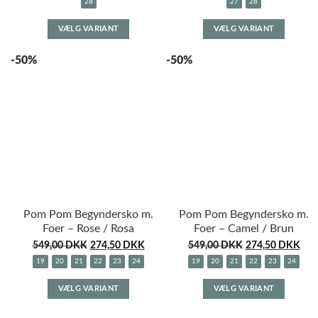
28
27
28
Dette
Dette
VÆLG VARIANT
VÆLG VARIANT
vare
vare
har
har
-50%
-50%
flere
flere
varianter.
variante
Mulighederne
Muligh
kan
kan
vælges
vælges
på
på
varesiden
varesid
Pom Pom Begyndersko m.
Pom Pom Begyndersko m.
Foer – Rose / Rosa
Foer – Camel / Brun
549,00
DKK
274,50
DKK
549,00
DKK
274,50
DKK
19
20
21
22
23
24
19
20
21
22
23
24
Dette
Dette
VÆLG VARIANT
VÆLG VARIANT
vare
vare
har
har