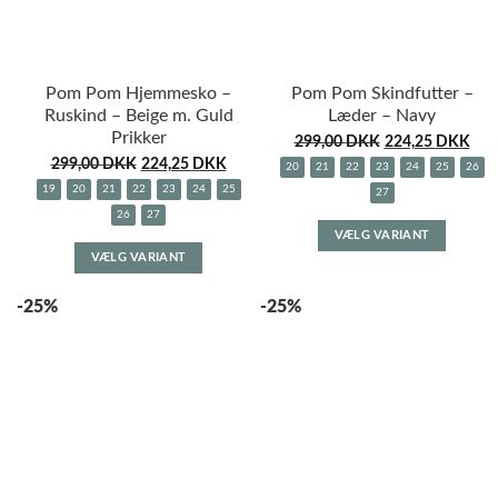
Pom Pom Hjemmesko –
Pom Pom Skindfutter –
Ruskind – Beige m. Guld
Læder – Navy
Prikker
299,00
DKK
224,25
DKK
299,00
DKK
224,25
DKK
20
21
22
23
24
25
26
19
20
21
22
23
24
25
27
26
27
Dette
VÆLG VARIANT
Dette
vare
VÆLG VARIANT
vare
har
har
flere
-25%
-25%
flere
variante
varianter.
Muligh
Mulighederne
kan
kan
vælges
vælges
på
på
varesid
varesiden