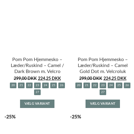
varianter.
variante
Mulighederne
Muligh
kan
kan
vælges
vælges
på
på
varesiden
varesid
Pom Pom Hjemmesko –
Pom Pom Hjemmesko –
Læder/Ruskind – Camel /
Læder/Ruskind – Camel
Dark Brown m. Velcro
Gold Dot m. Velcroluk
299,00
DKK
224,25
DKK
299,00
DKK
224,25
DKK
20
21
22
23
24
25
26
20
21
22
23
24
25
26
27
27
Dette
Dette
VÆLG VARIANT
VÆLG VARIANT
vare
vare
har
har
-25%
-25%
flere
flere
varianter.
variante
Mulighederne
Muligh