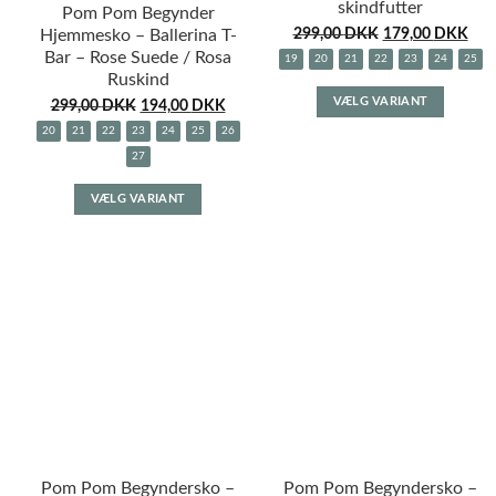
skindfutter
Pom Pom Begynder
Hjemmesko – Ballerina T-
299,00
DKK
179,00
DKK
Bar – Rose Suede / Rosa
19
20
21
22
23
24
25
Ruskind
Dette
VÆLG VARIANT
299,00
DKK
194,00
DKK
vare
har
20
21
22
23
24
25
26
flere
27
variante
Dette
VÆLG VARIANT
Muligh
vare
kan
har
vælges
flere
på
varianter.
varesid
Mulighederne
kan
vælges
på
varesiden
Pom Pom Begyndersko –
Pom Pom Begyndersko –