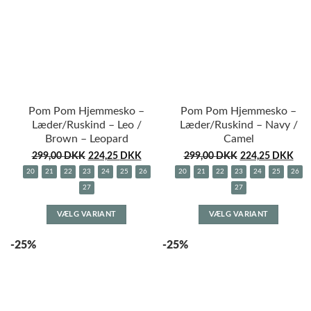
kan
kan
vælges
vælges
på
på
varesiden
varesid
Pom Pom Hjemmesko –
Pom Pom Hjemmesko –
Læder/Ruskind – Leo /
Læder/Ruskind – Navy /
Brown – Leopard
Camel
299,00
DKK
224,25
DKK
299,00
DKK
224,25
DKK
20
21
22
23
24
25
26
20
21
22
23
24
25
26
27
27
Dette
Dette
VÆLG VARIANT
VÆLG VARIANT
vare
vare
har
har
-25%
-25%
flere
flere
varianter.
variante
Mulighederne
Muligh
kan
kan
vælges
vælges