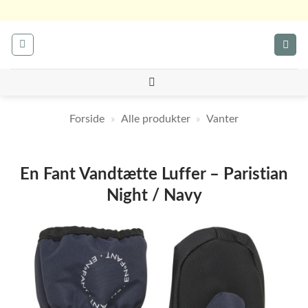
Fortsæt
til
indhold
Forside
»
Alle produkter
»
Vanter
En Fant Vandtætte Luffer – Paristian
Night / Navy