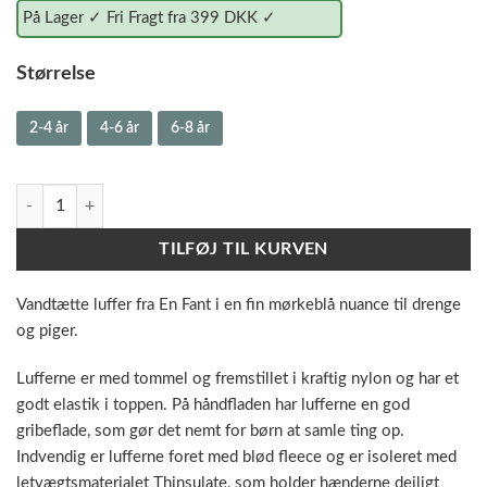
På Lager ✓ Fri Fragt fra 399 DKK ✓
Størrelse
2-4 år
4-6 år
6-8 år
En Fant Vandtætte Luffer - Paristian Night / Navy antal
TILFØJ TIL KURVEN
Vandtætte luffer fra En Fant i en fin mørkeblå nuance til drenge
og piger.
Lufferne er med tommel og fremstillet i kraftig nylon og har et
godt elastik i toppen. På håndfladen har lufferne en god
gribeflade, som gør det nemt for børn at samle ting op.
Indvendig er lufferne foret med blød fleece og er isoleret med
letvægtsmaterialet Thinsulate, som holder hænderne dejligt