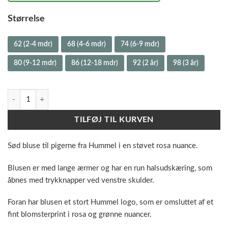
Størrelse
62 (2-4 mdr)
68 (4-6 mdr)
74 (6-9 mdr)
80 (9-12 mdr)
86 (12-18 mdr)
92 (2 år)
98 (3 år)
Hummel Bluse - Antler / Støvet Rosa antal
TILFØJ TIL KURVEN
Sød bluse til pigerne fra Hummel i en støvet rosa nuance.
Blusen er med lange ærmer og har en run halsudskæring, som
åbnes med trykknapper ved venstre skulder.
Foran har blusen et stort Hummel logo, som er omsluttet af et
fint blomsterprint i rosa og grønne nuancer.