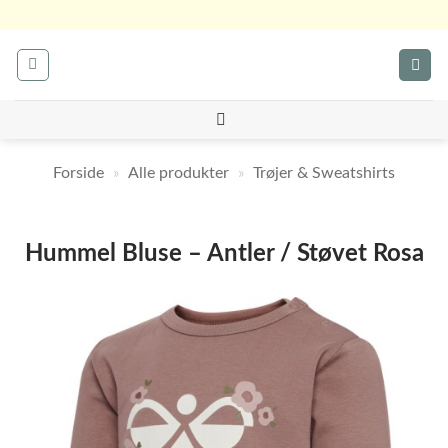
Fortsæt
til
indhold
Forside
»
Alle produkter
»
Trøjer & Sweatshirts
Hummel Bluse – Antler / Støvet Rosa