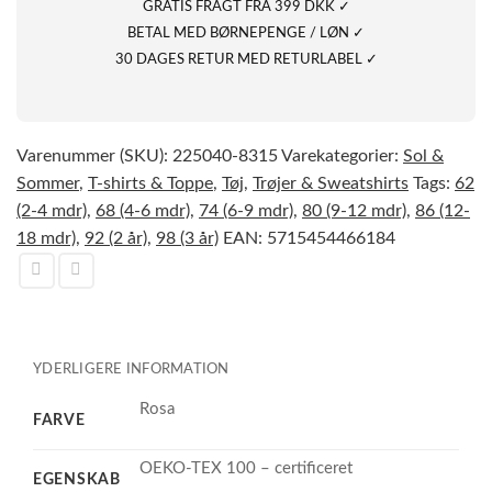
GRATIS FRAGT FRA 399 DKK ✓
BETAL MED BØRNEPENGE / LØN ✓
30 DAGES RETUR MED RETURLABEL ✓
Varenummer (SKU):
225040-8315
Varekategorier:
Sol &
Sommer
,
T-shirts & Toppe
,
Tøj
,
Trøjer & Sweatshirts
Tags:
62
(2-4 mdr)
,
68 (4-6 mdr)
,
74 (6-9 mdr)
,
80 (9-12 mdr)
,
86 (12-
18 mdr)
,
92 (2 år)
,
98 (3 år)
EAN:
5715454466184
YDERLIGERE INFORMATION
Rosa
FARVE
OEKO-TEX 100 – certificeret
EGENSKAB