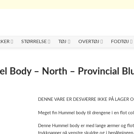
KER
STØRRELSE
TØJ
OVERTØJ
FODTØJ
 Body – North – Provincial Blu
DENNE VARE ER DESVÆRRE IKKE PÅ LAGER O
Meget fin Hummel body til drengene i en flot colo
Denne Hummel body er med lange ærmer og flot
trykknapper på venstre skuldre og i benåbningen