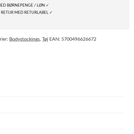
MED BØRNEPENGE / LØN ✓
 RETUR MED RETURLABEL ✓
rier:
Bodystockings
,
Tøj
EAN:
5700496626672