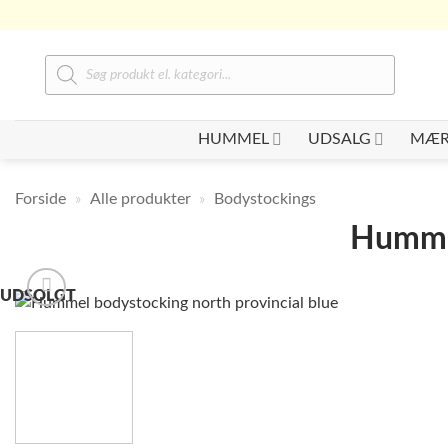
Fortsæt
til
indhold
Products
search
HUMMEL
UDSALG
MÆR
Forside
»
Alle produkter
»
Bodystockings
Hummel
UDSOLGT