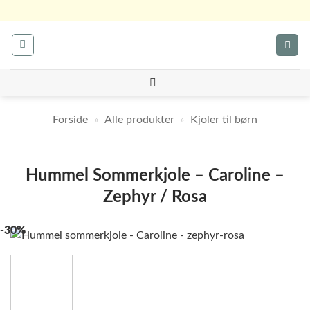
Fortsæt
til
indhold
Forside
»
Alle produkter
»
Kjoler til børn
Hummel Sommerkjole – Caroline –
Zephyr / Rosa
-30%