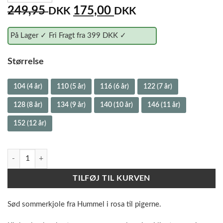
249,95
175,00
DKK
DKK
På Lager ✓ Fri Fragt fra 399 DKK ✓
Størrelse
104 (4 år)
110 (5 år)
116 (6 år)
122 (7 år)
128 (8 år)
134 (9 år)
140 (10 år)
146 (11 år)
152 (12 år)
Hummel Sommerkjole - Caroline - Zephyr / Rosa antal
TILFØJ TIL KURVEN
Sød sommerkjole fra Hummel i rosa til pigerne.