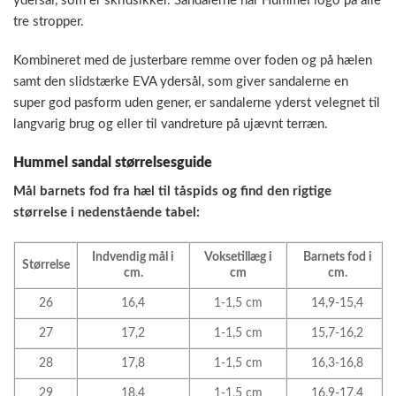
ydersål, som er skridsikker. Sandalerne har Hummel logo på alle
tre stropper.
Kombineret med de justerbare remme over foden og på hælen
samt den slidstærke EVA ydersål, som giver sandalerne en
super god pasform uden gener, er sandalerne yderst velegnet til
langvarig brug og eller til vandreture på ujævnt terræn.
Hummel sandal størrelsesguide
Mål barnets fod fra hæl til tåspids og find den rigtige
størrelse i nedenstående tabel:
Indvendig mål i
Voksetillæg i
Barnets fod i
Størrelse
cm.
cm
cm.
26
16,4
1-1,5 cm
14,9-15,4
27
17,2
1-1,5 cm
15,7-16,2
28
17,8
1-1,5 cm
16,3-16,8
29
18,4
1-1,5 cm
16,9-17,4