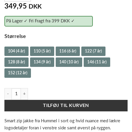
349,95
DKK
På Lager ✓ Fri Fragt fra 399 DKK ✓
Størrelse
104 (4 år)
110 (5 år)
116 (6 år)
122 (7 år)
128 (8 år)
134 (9 år)
140 (10 år)
146 (11 år)
152 (12 år)
Hummel Zip Jakke - Runner - Black / Sort antal
TILFØJ TIL KURVEN
Smart zip jakke fra Hummel i sort og hvid nuance med lækre
logodetaljer foran i venstre side samt øverst på ryggen.