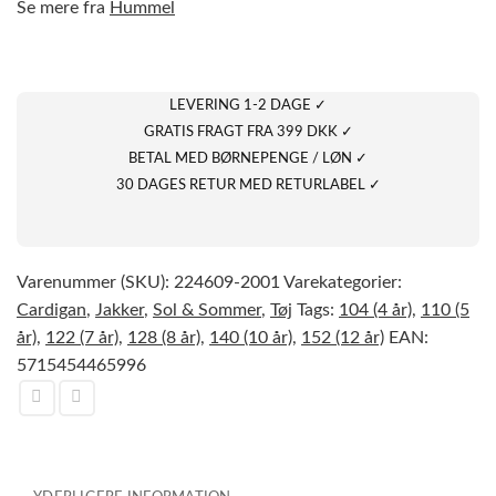
Se mere fra
Hummel
LEVERING 1-2 DAGE ✓
GRATIS FRAGT FRA 399 DKK ✓
BETAL MED BØRNEPENGE / LØN ✓
30 DAGES RETUR MED RETURLABEL ✓
Varenummer (SKU):
224609-2001
Varekategorier:
Cardigan
,
Jakker
,
Sol & Sommer
,
Tøj
Tags:
104 (4 år)
,
110 (5
år)
,
122 (7 år)
,
128 (8 år)
,
140 (10 år)
,
152 (12 år)
EAN:
5715454465996