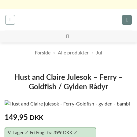
Fortsæt
til
indhold
Forside
»
Alle produkter
»
Jul
Hust and Claire Julesok – Ferry –
Goldfish / Gylden Rådyr
149,95
DKK
På Lager ✓ Fri Fragt fra 399 DKK ✓