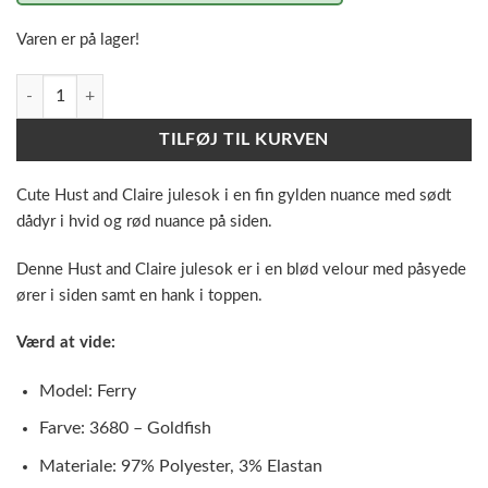
Varen er på lager!
Hust and Claire Julesok - Ferry - Goldfish / Gylden Rådyr antal
TILFØJ TIL KURVEN
Cute Hust and Claire julesok i en fin gylden nuance med sødt
dådyr i hvid og rød nuance på siden.
Denne Hust and Claire julesok er i en blød velour med påsyede
ører i siden samt en hank i toppen.
Værd at vide:
Model: Ferry
Farve: 3680 – Goldfish
Materiale: 97% Polyester, 3% Elastan