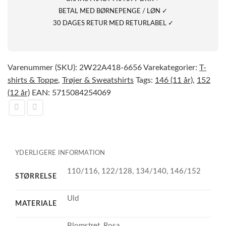
BETAL MED BØRNEPENGE / LØN ✓
30 DAGES RETUR MED RETURLABEL ✓
Varenummer (SKU):
2W22A418-6656
Varekategorier:
T-
shirts & Toppe
,
Trøjer & Sweatshirts
Tags:
146 (11 år)
,
152
(12 år)
EAN:
5715084254069
YDERLIGERE INFORMATION
110/116, 122/128, 134/140, 146/152
STØRRELSE
Uld
MATERIALE
Blomstret, Rosa