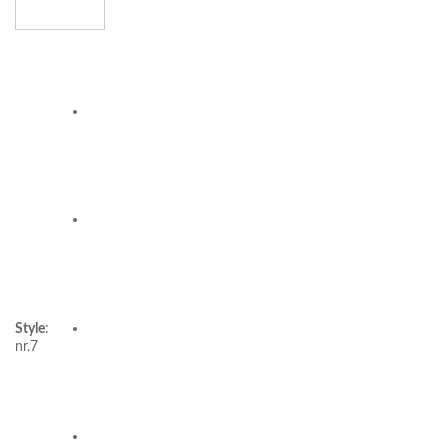
Style
:
nr.7