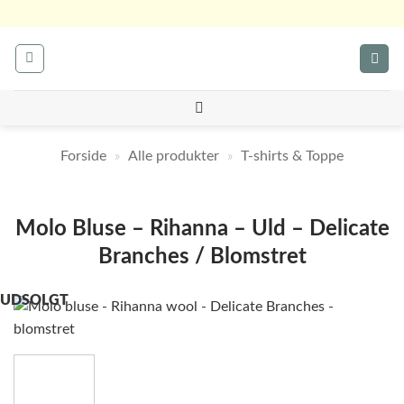
Fortsæt
til
indhold
Forside
»
Alle produkter
»
T-shirts & Toppe
Molo Bluse – Rihanna – Uld – Delicate
Branches / Blomstret
UDSOLGT