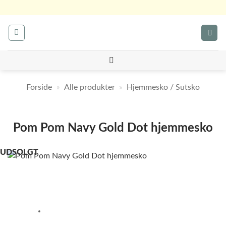
Fortsæt
til
indhold
Forside
»
Alle produkter
»
Hjemmesko / Sutsko
Pom Pom Navy Gold Dot hjemmesko
UDSOLGT