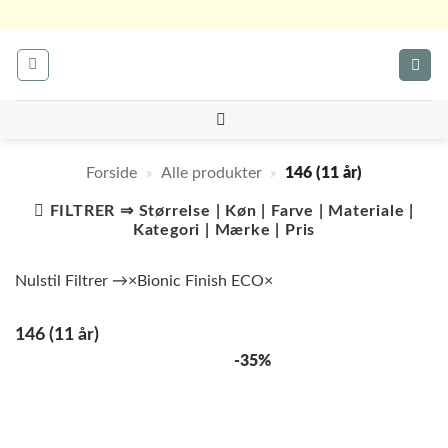
Fortsæt
til
indhold
Forside
»
Alle produkter
»
146 (11 år)
FILTRER ⇒ Størrelse | Køn | Farve | Materiale |
Kategori | Mærke | Pris
Nulstil Filtrer →
×
Bionic Finish ECO
×
146 (11 år)
-35%