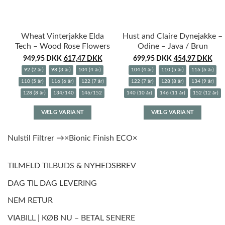
Wheat Vinterjakke Elda
Hust and Claire Dynejakke –
Tech – Wood Rose Flowers
Odine – Java / Brun
949,95
DKK
617,47
DKK
699,95
DKK
454,97
DKK
92 (2 år)
98 (3 år)
104 (4 år)
104 (4 år)
110 (5 år)
116 (6 år)
110 (5 år)
116 (6 år)
122 (7 år)
122 (7 år)
128 (8 år)
134 (9 år)
128 (8 år)
134/140
146/152
140 (10 år)
146 (11 år)
152 (12 år)
Dette
Dette
VÆLG VARIANT
VÆLG VARIANT
vare
vare
har
har
flere
flere
Nulstil Filtrer →
×
Bionic Finish ECO
×
varianter.
variante
Mulighederne
Muligh
TILMELD TILBUDS & NYHEDSBREV
kan
kan
vælges
vælges
DAG TIL DAG LEVERING
på
på
varesiden
varesid
NEM RETUR
VIABILL | KØB NU – BETAL SENERE