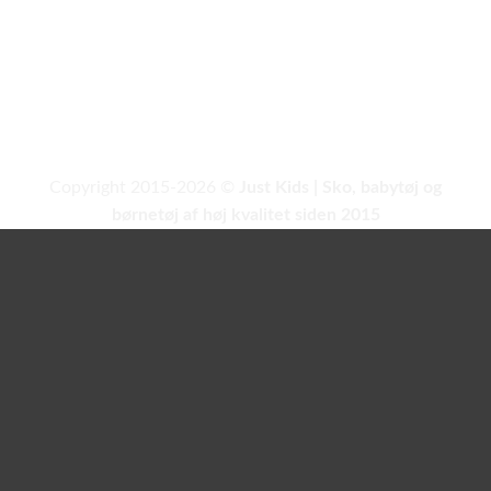
Copyright 2015-2026 ©
Just Kids | Sko, babytøj og
børnetøj af høj kvalitet siden 2015