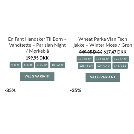
En Fant Handsker Til Børn –
Wheat Parka Vian Tech
Vandtætte – Parisian Night
jakke – Winter Moss / Grøn
/ Mørkeblå
949,95
DKK
617,47
DKK
199,95
DKK
110 (5 år)
116 (6 år)
122 (7 år)
4-6 år
6-8 år
8-10 år
10-12 år
128 (8 år)
134/140
146/152
Dette
Dette
VÆLG VARIANT
VÆLG VARIANT
vare
vare
har
har
-35%
-35%
flere
flere
varianter.
variante
Mulighederne
Muligh
kan
kan
vælges
vælges
på
på
varesiden
varesid